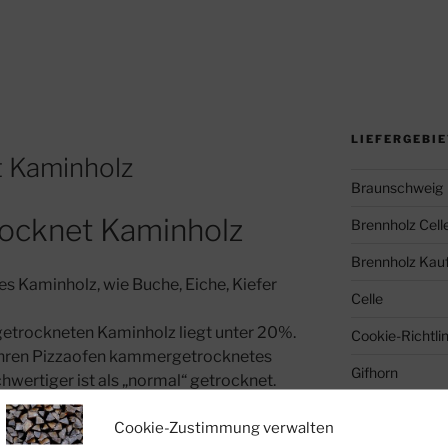
LIEFERGEBI
 Kaminholz
Braunschweig
ocknet Kaminholz
Brennholz Cell
Brennholz Kauf
s Kaminholz, wie Buche, Eiche, Kiefer
Celle
trockneten Kaminholz liegt unter 20%.
Cookie-Richtlin
hren Pizzaofen kammergetrocknetes
Gifhorn
hwertiger ist als „normal“ getrocknet.
Helmstedt
Cookie-Zustimmung verwalten
Immobilienma