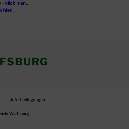
n
-
klick hier...
k hier...
LFSBURG
Lieferbedingungen
zaria Wolfsburg