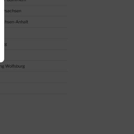
dersachsen
Sachsen-Anhalt
burg
ng Wolfsburg