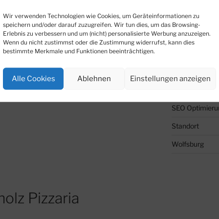
Wir verwenden Technologien wie Cookies, um Geräteinformationen zu
Kaminholz Nie
speichern und/oder darauf zuzugreifen. Wir tun dies, um das Browsing-
Erlebnis zu verbessern und um (nicht) personalisierte Werbung anzuzeigen.
Liefergebiete 
Wenn du nicht zustimmst oder die Zustimmung widerrufst, kann dies
bestimmte Merkmale und Funktionen beeinträchtigen.
Peine
Pizzaria Wolfs
Alle Cookies
Ablehnen
Einstellungen anzeigen
Salzgitter
SEO Optimieru
Standort
Wolfsburg
olz Pizzaria