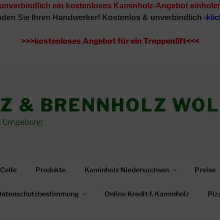
 unverbindlich ein kostenloses Kaminholz-Angebot einhole
inden Sie Ihren Handwerker!
Kostenlos & unverbindlich -
klic
>>>kostenloses Angebot für ein Treppenlift<<<
Z & BRENNHOLZ WO
und Umgebung
Celle
Produkte
Kaminholz Niedersachsen
Preise
Datenschutzbestimmung
Online Kredit f. Kaminholz
Piz