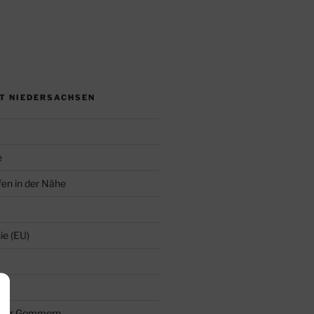
ET NIEDERSACHSEN
e
en in der Nähe
ie (EU)
kler Gommern