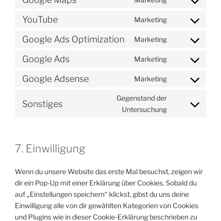
Consent
service
to
google-
YouTube
Marketing
Consent
service
fonts
to
google-
Google Ads Optimization
Marketing
Consent
service
maps
to
youtube
Google Ads
Marketing
Consent
service
to
google-
Google Adsense
Marketing
Consent
service
ads-
to
google-
Gegenstand der
optimization
Sonstiges
service
Consent
ads
Untersuchung
google-
to
adsense
service
sonstiges
7. Einwilligung
Wenn du unsere Website das erste Mal besuchst, zeigen wir
dir ein Pop-Up mit einer Erklärung über Cookies. Sobald du
auf „Einstellungen speichern“ klickst, gibst du uns deine
Einwilligung alle von dir gewählten Kategorien von Cookies
und Plugins wie in dieser Cookie-Erklärung beschrieben zu