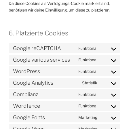
Da diese Cookies als Verfolgungs-Cookie markiert sind,
benötigen wir deine Einwilligung, um diese zu platzieren.
6. Platzierte Cookies
Google reCAPTCHA
Funktional
Consent
to
Google various services
Funktional
Consent
service
to
google-
WordPress
Funktional
Consent
service
recaptcha
to
google-
Google Analytics
Statistik
Consent
service
various-
to
wordpress
Complianz
Funktional
services
Consent
service
to
google-
Wordfence
Funktional
Consent
service
analytics
to
complianz
Google Fonts
Marketing
Consent
service
to
wordfence
Google Maps
Marketing