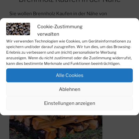
Sie wollen
Brennholz Kaufen in der Nähe von
Wolfsburg, Salzgitter, Braunschweig in NRW oder in
Cookie-Zustimmung
Oebisfelde-Weferlingen im Landkreis Börde in
verwalten
Sachsen-Anhalt kaufen?
Wir verwenden Technologien wie Cookies, um Geräteinformationen zu
Dann sind Sie bei uns genauch richtig.
speichern und/oder darauf zuzugreifen. Wir tun dies, um das Browsing-
Erlebnis zu verbessern und um (nicht) personalisierte Werbung
anzuzeigen. Wenn du nicht zustimmst oder die Zustimmung widerrufst,
kann dies bestimmte Merkmale und Funktionen beeinträchtigen.
Alle Cookies
Ablehnen
Einstellungen anzeigen