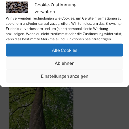
Kaminholz Eiche
Cookie-Zustimmung
verwalten
Kaminholz Buche
Wir verwenden Technologien wie Cookies, um Geräteinformationen zu
speichern und/oder darauf zuzugreifen. Wir tun dies, um das Browsing-
Preis:
Wir machen den besten Preis für Sie!
Erlebnis zu verbessern und um (nicht) personalisierte Werbung
anzuzeigen. Wenn du nicht zustimmst oder die Zustimmung widerrufst,
Holzschnittlänge 25 cm und 30 cm möglich
kann dies bestimmte Merkmale und Funktionen beeinträchtigen.
alle Preise sind Endpreise zzgl. Lieferung
Alle Cookies
Ablehnen
Einstellungen anzeigen