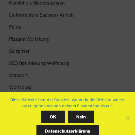
Kaminholz Niedersachsen
Liefergebiete Sachsen-Anhalt
Peine
Pizzaria Wolfsburg
Salzgitter
SEO Optimierung Wolfsburg
Standort
Wolfsburg
Diese Website benutzt Cookies. Wenn du die Website weiter
nutzt, gehen wir von deinem Einverständnis aus.
OK
Nein
Datenschutzbestimmung
Stolz präsentiert von WordPress
Datenschutzerklärung