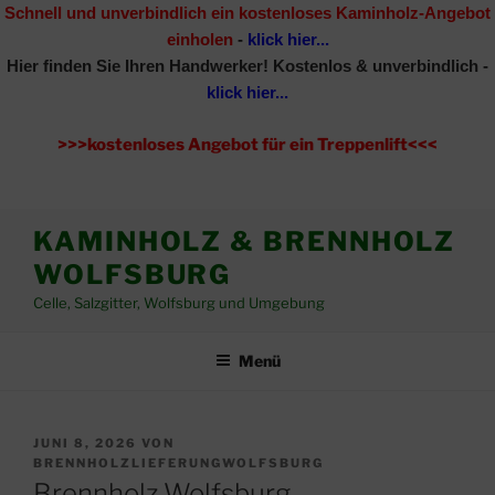
Schnell und unverbindlich ein kostenloses Kaminholz-Angebot
einholen
-
klick hier...
Hier finden Sie Ihren Handwerker!
Kostenlos & unverbindlich -
klick hier...
>>>kostenloses Angebot für ein Treppenlift<<<
Zum
KAMINHOLZ & BRENNHOLZ
Inhalt
WOLFSBURG
springen
Celle, Salzgitter, Wolfsburg und Umgebung
Menü
VERÖFFENTLICHT
JUNI 8, 2026
VON
AM
BRENNHOLZLIEFERUNGWOLFSBURG
Brennholz Wolfsburg