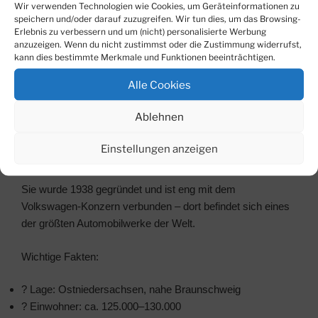
Wir verwenden Technologien wie Cookies, um Geräteinformationen zu
Birke
ca. 1.900 kWh/Raummeter
speichern und/oder darauf zuzugreifen. Wir tun dies, um das Browsing-
Erlebnis zu verbessern und um (nicht) personalisierte Werbung
anzuzeigen. Wenn du nicht zustimmst oder die Zustimmung widerrufst,
Wenn Sie Kaminholz in der Region
Magdeburg
,
kann dies bestimmte Merkmale und Funktionen beeinträchtigen.
Wolfsburg
oder
Gommern
kaufen möchten, kann ich
Alle Cookies
Ihnen auch aktuelle Anbieter und Liefermöglichkeiten
nennen.
Ablehnen
Wolfsburg
ist eine Stadt in Niedersachsen (Deutschland)
Einstellungen anzeigen
und vor allem als „Autostadt“ bekannt.
Sie wurde 1938 gegründet und ist eng mit dem
Volkswagen-Konzern verbunden – dort befindet sich eines
der größten Automobilwerke der Welt.
Wichtige Fakten:
? Lage: Ostniedersachsen, nahe Braunschweig
? Einwohner: ca. 125.000–130.000