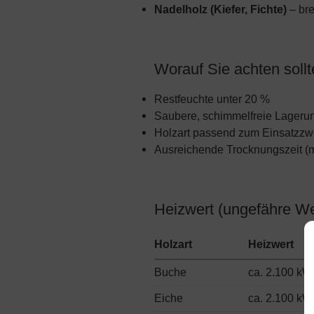
Nadelholz (Kiefer, Fichte)
– bre
Worauf Sie achten soll
Restfeuchte unter 20 %
Saubere, schimmelfreie Lageru
Holzart passend zum Einsatzz
Ausreichende Trocknungszeit (m
Heizwert (ungefähre We
Holzart
Heizwert
Buche
ca. 2.100 k
Eiche
ca. 2.100 k