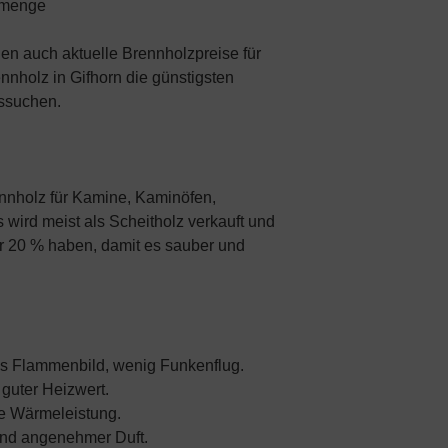
llmenge
en auch aktuelle Brennholzpreise für
ennholz in Gifhorn die günstigsten
ussuchen.
ennholz für Kamine, Kaminöfen,
 wird meist als Scheitholz verkauft und
er 20 % haben, damit es sauber und
es Flammenbild, wenig Funkenflug.
guter Heizwert.
te Wärmeleistung.
nd angenehmer Duft.