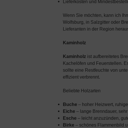
Lieferkosten und Mindestbeste
Wenn Sie möchten, kann ich Ihn
Wolfsburg, in Salzgitter oder Br
Lieferanten in der Region hera
Kaminholz
Kaminholz
ist aufbereitetes Br
Kachelöfen und Feuerstellen. Es
sollte eine Restfeuchte von unt
effizient verbrennt.
Beliebte Holzarten
Buche
– hoher Heizwert, ruhig
Eiche
– lange Brenndauer, sehr 
Esche
– leicht anzuzünden, gu
Birke
– schönes Flammenbild u