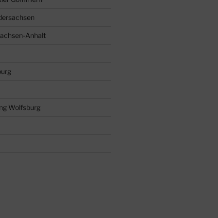
dersachsen
Sachsen-Anhalt
burg
ng Wolfsburg