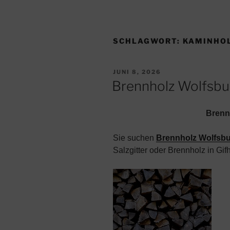
SCHLAGWORT:
KAMINHO
VERÖFFENTLICHT
JUNI 8, 2026
AM
Brennholz Wolfsbu
Brenn
Sie suchen
Brennholz Wolfsb
Salzgitter oder Brennholz in Gif