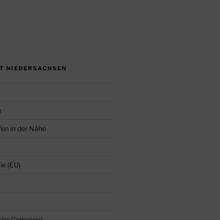
ET NIEDERSACHSEN
e
en in der Nähe
ie (EU)
kler Gommern