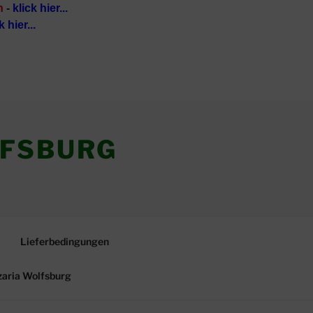
n
-
klick hier...
k hier...
LFSBURG
Lieferbedingungen
zaria Wolfsburg