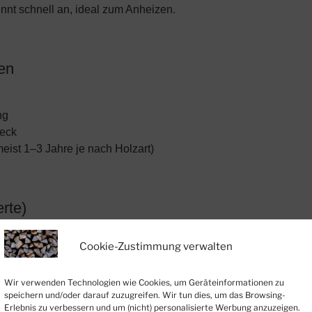
nnt schnell an, ideal zum Anheizen.
ten
ng
weck
eist 1–3 Jahre je nach Holzart)
rte)
Cookie-Zustimmung verwalten
Wh/Raummeter
Wir verwenden Technologien wie Cookies, um Geräteinformationen zu
speichern und/oder darauf zuzugreifen. Wir tun dies, um das Browsing-
Wh/Raummeter
Erlebnis zu verbessern und um (nicht) personalisierte Werbung anzuzeigen.