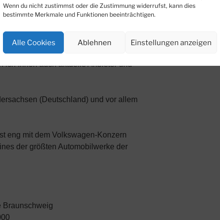
Wenn du nicht zustimmst oder die Zustimmung widerrufst, kann dies
Wh/Raummeter
bestimmte Merkmale und Funktionen beeinträchtigen.
Wh/Raummeter
Alle Cookies
Ablehnen
Einstellungen anzeigen
gion
Magdeburg
,
Wolfsburg
oder
 ich Ihnen auch aktuelle Anbieter und
edersachsen (Deutschland) und vor allem
ist eng mit dem Volkswagen-Konzern
eines der größten Automobilwerke der
e Braunschweig
000