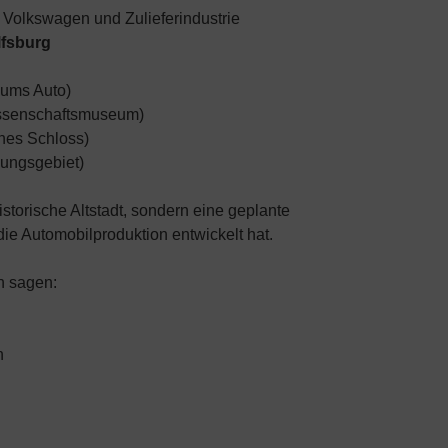
h Volkswagen und Zulieferindustrie
lfsburg
 ums Auto)
ssenschaftsmuseum)
ches Schloss)
lungsgebiet)
istorische Altstadt, sondern eine geplante
 die Automobilproduktion entwickelt hat.
h sagen:
n