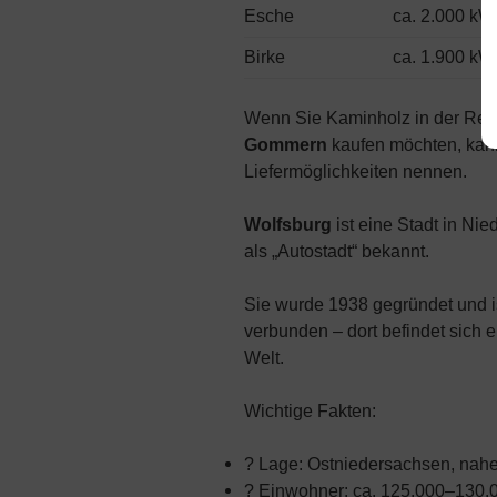
Esche
ca. 2.000 k
Birke
ca. 1.900 k
Wenn Sie Kaminholz in der Re
Gommern
kaufen möchten, kann
Liefermöglichkeiten nennen.
Wolfsburg
ist eine Stadt in Ni
als „Autostadt“ bekannt.
Sie wurde 1938 gegründet und 
verbunden – dort befindet sich 
Welt.
Wichtige Fakten:
? Lage: Ostniedersachsen, nah
? Einwohner: ca. 125.000–130.