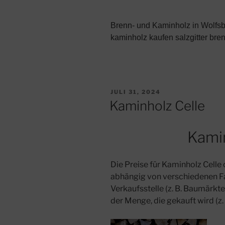
Brenn- und Kaminholz in Wolfs
kaminholz kaufen salzgitter bre
VERÖFFENTLICHT
JULI 31, 2024
AM
Kaminholz Celle
Kamin
Die Preise für Kaminholz Celle 
abhängig von verschiedenen Fak
Verkaufsstelle (z. B. Baumärkte
der Menge, die gekauft wird (