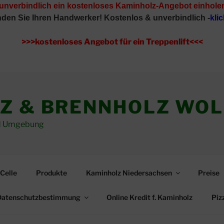
 unverbindlich ein kostenloses Kaminholz-Angebot einhole
inden Sie Ihren Handwerker!
Kostenlos & unverbindlich -
klic
>>>kostenloses Angebot für ein Treppenlift<<<
Z & BRENNHOLZ WO
und Umgebung
Celle
Produkte
Kaminholz Niedersachsen
Preise
Datenschutzbestimmung
Online Kredit f. Kaminholz
Piz